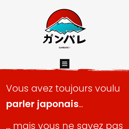
Vous avez toujours voulu
parler japonais
...
... mais vous ne savez pas