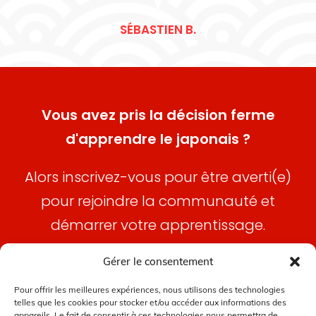
SÉBASTIEN B.
Vous avez pris la décision ferme
d'apprendre le japonais ?
Alors inscrivez-vous pour être averti(e)
pour rejoindre la communauté et
démarrer votre apprentissage.
A très bientôt sur Ganbare ! またね！
Gérer le consentement
Pour offrir les meilleures expériences, nous utilisons des technologies
telles que les cookies pour stocker et/ou accéder aux informations des
JE REJOINS LA COMMUNAUTÉ
appareils. Le fait de consentir à ces technologies nous permettra de