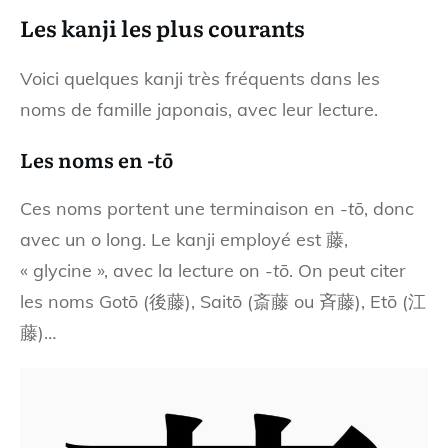
Les kanji les plus courants
Voici quelques kanji très fréquents dans les
noms de famille japonais, avec leur lecture.
Les noms en
-tō
Ces noms portent une terminaison en
-tō
, donc
avec un o long. Le kanji employé est 藤,
« glycine », avec la lecture on
-tō
. On peut citer
les noms Gotō (後藤), Saitō (斎藤 ou 斉藤), Etō (江
藤)…