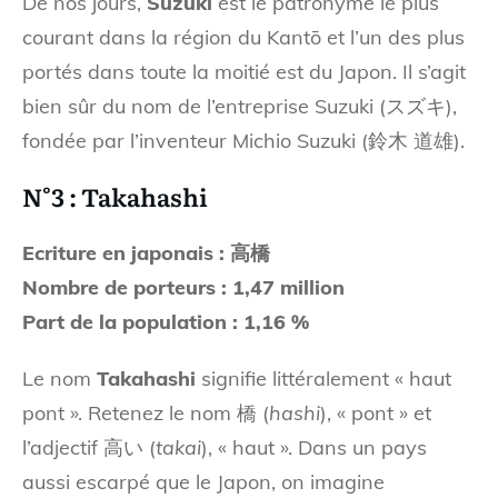
De nos jours,
Suzuki
est le patronyme le plus
courant dans la région du Kantō et l’un des plus
portés dans toute la moitié est du Japon. Il s’agit
bien sûr du nom de l’entreprise Suzuki (スズキ),
fondée par l’inventeur Michio Suzuki (鈴木 道雄).
N°3 : Takahashi
Ecriture en japonais : 高橋
Nombre de porteurs : 1,47 million
Part de la population : 1,16 %
Le nom
Takahashi
signifie littéralement « haut
pont ». Retenez le nom 橋 (
hashi
), « pont » et
l’adjectif 高い (
takai
), « haut ». Dans un pays
aussi escarpé que le Japon, on imagine