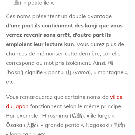
島), « petite île ».
Ces noms présentent un double avantage :
d’une part ils contiennent des kanji que vous
verrez revenir sans arrêt, d’autre part ils
emploient leur lecture kun
. Vous aurez plus de
chances de mémoriser cette dernière, car elle
correspond au mot pris isolément. Ainsi, 橋
(
hashi
) signifie « pont », 山 (
yama
), « montagne »,
etc.
Vous remarquerez que certains noms de
villes
du Japon
fonctionnent selon le même principe.
Par exemple : Hiroshima (広島), « île large »,
Ōsaka (大阪), « grande pente », Nagasaki (長崎),
« long cap », etc.