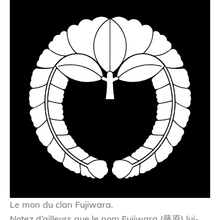
Le
mon
du clan Fujiwara.
Notez d’ailleurs que le nom Fujiwara (藤原) lui-