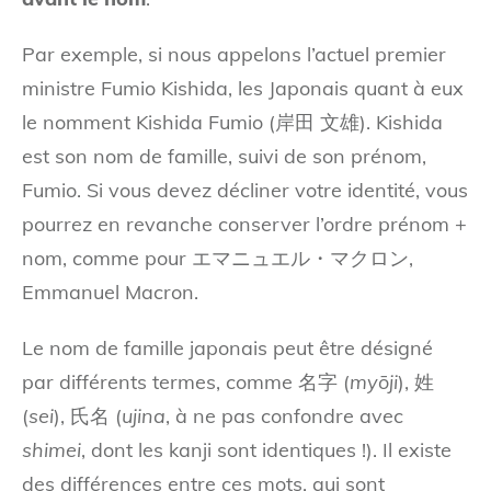
Par exemple, si nous appelons l’actuel premier
ministre Fumio Kishida, les Japonais quant à eux
le nomment Kishida Fumio (岸田 文雄). Kishida
est son nom de famille, suivi de son prénom,
Fumio. Si vous devez décliner votre identité, vous
pourrez en revanche conserver l’ordre prénom +
nom, comme pour エマニュエル・マクロン,
Emmanuel Macron.
Le nom de famille japonais peut être désigné
par différents termes, comme 名字 (
myōji
), 姓
(
sei
), 氏名 (
ujina
, à ne pas confondre avec
shimei
, dont les kanji sont identiques !). Il existe
des différences entre ces mots, qui sont