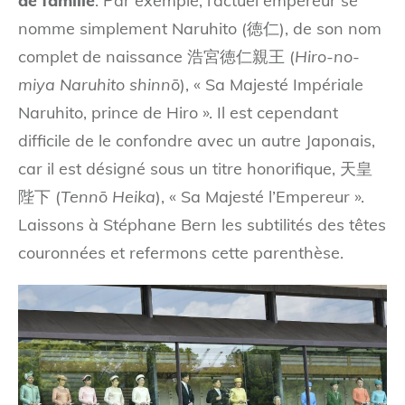
de famille
. Par exemple, l’actuel empereur se
nomme simplement Naruhito (徳仁), de son nom
complet de naissance 浩宮徳仁親王 (
Hiro-no-
miya Naruhito shinnō
), « Sa Majesté Impériale
Naruhito, prince de Hiro ». Il est cependant
difficile de le confondre avec un autre Japonais,
car il est désigné sous un titre honorifique, 天皇
陛下 (
Tennō Heika
), « Sa Majesté l’Empereur ».
Laissons à Stéphane Bern les subtilités des têtes
couronnées et refermons cette parenthèse.