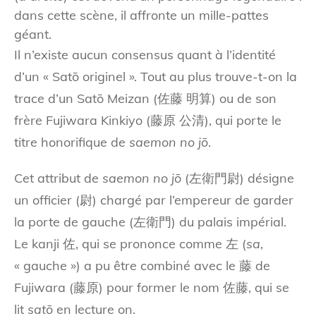
dans cette scène, il affronte un mille-pattes
géant.
Il n’existe aucun consensus quant à l’identité
d’un « Satō originel ». Tout au plus trouve-t-on la
trace d’un Satō Meizan (佐藤 明算) ou de son
frère Fujiwara Kinkiyo (藤原 公清), qui porte le
titre honorifique de
saemon no jō
.
Cet attribut de
saemon no jō
(左衛門尉) désigne
un officier (尉) chargé par l’empereur de garder
la porte de gauche (左衛門) du palais impérial.
Le kanji 佐, qui se prononce comme 左 (
sa
,
« gauche ») a pu être combiné avec le 藤 de
Fujiwara (藤原) pour former le nom 佐藤, qui se
lit
satō
en lecture on.