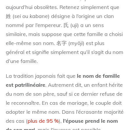
aujourd’hui obsolètes. Retenez simplement que
姓 (
sei
ou
kabane
) désigne à l’origine un clan
nommé par l’empereur. 氏 (
uji
) a un sens
similaire, mais suppose que cette famille a choisi
elle-même son nom. 名字 (
myōji
) est plus
général et signifie simplement qu’il s’agit du nom
d’une famille.
La tradition japonais fait que
le nom de famille
est patrilinéaire
. Autrement dit, un enfant hérite
du nom de son père, sauf si ce dernier refuse de
le reconnaître. En cas de mariage, le couple doit
adopter le même nom. Dans l’écrasante majorité
des cas (
plus de 95 %
),
l’épouse prend le nom
de son mari
, mais l’inverse est possible.