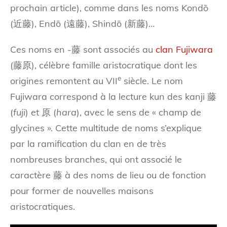
prochain article), comme dans les noms Kondō
(近藤), Endō (遠藤), Shindō (新藤)…
Ces noms en -藤 sont associés au
clan Fujiwara
(藤原), célèbre famille aristocratique dont les
e
origines remontent au VII
siècle. Le nom
Fujiwara correspond à la lecture kun des kanji 藤
(
fuji
) et 原 (
hara
), avec le sens de « champ de
glycines ». Cette multitude de noms s’explique
par la ramification du clan en de très
nombreuses branches, qui ont associé le
caractère 藤 à des noms de lieu ou de fonction
pour former de nouvelles maisons
aristocratiques.