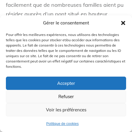
facilement que de nombreuses familles aient pu
résider auprès d’un pont situé en hauteur.
Gérer le consentement
Du point de vue historique, on retrouve des
Pour offrir les meilleures expériences, nous utilisons des technologies
mentions d’un clan Takahashi dans des textes
telles que les cookies pour stocker et/ou accéder aux informations des
appareils. Le fait de consentir à ces technologies nous permettra de
anciens, comme le
Takahashi Ujibumi
(高橋氏文),
traiter des données telles que le comportement de navigation ou les ID
e
daté du VIII
siècle. Le fameux
Nihon shoki
(日本
uniques sur ce site. Le fait de ne pas consentir ou de retirer son
consentement peut avoir un effet négatif sur certaines caractéristiques et
書紀), achevé en 720, mentionne également le
fonctions.
titre de « Kashiwade », conféré à l’ancêtre du
Accepter
clan Takahashi, Iwakamutsukari no Mikoto (磐鹿
六雁命), cuisinier de l’empereur Keikō (景行天皇),
Refuser
dont la tradition situe le règne entre 71 et 130.
Voir les préférences
Précisons que ces deux personnages
appartiennent à la légende et que le premier est
Politique de cookies
considéré comme un « dieu de la cuisine » au