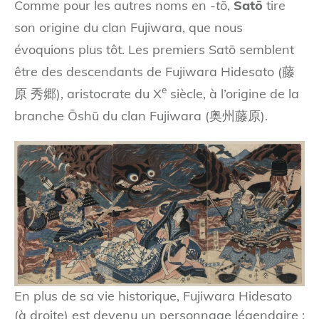
Comme pour les autres noms en
-tō
,
Satō
tire
son origine du clan Fujiwara, que nous
évoquions plus tôt. Les premiers Satō semblent
être des descendants de Fujiwara Hidesato (藤
e
原 秀郷), aristocrate du X
siècle, à l’origine de la
branche Ōshū du clan Fujiwara (奥州藤原).
En plus de sa vie historique, Fujiwara Hidesato
(à droite) est devenu un personnage légendaire :