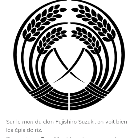
Sur le
mon
du clan Fujishiro Suzuki, on voit bien
les épis de riz.