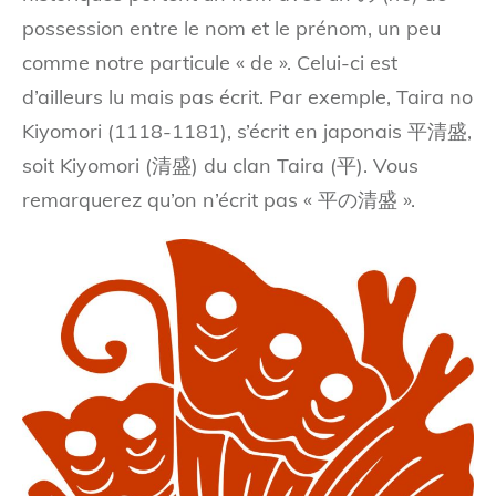
possession entre le nom et le prénom, un peu
comme notre particule « de ». Celui-ci est
d’ailleurs lu mais pas écrit. Par exemple, Taira no
Kiyomori (1118-1181), s’écrit en japonais 平清盛,
soit Kiyomori (清盛) du clan Taira (平). Vous
remarquerez qu’on n’écrit pas « 平の清盛 ».