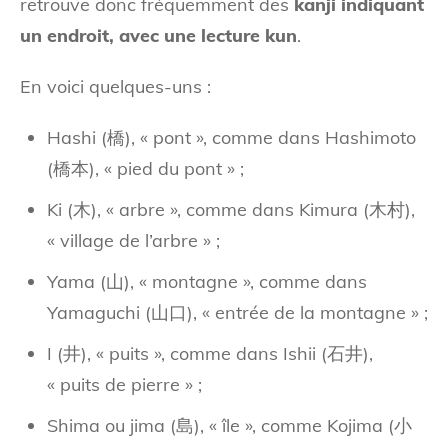
retrouve donc fréquemment des
kanji indiquant
un endroit, avec une lecture kun
.
En voici quelques-uns :
Hashi (橋), « pont », comme dans Hashimoto
(橋本), « pied du pont » ;
Ki (木), « arbre », comme dans Kimura (木村),
« village de l’arbre » ;
Yama (山), « montagne », comme dans
Yamaguchi (山口), « entrée de la montagne » ;
I (井), « puits », comme dans Ishii (石井),
« puits de pierre » ;
Shima ou jima (島), « île », comme Kojima (小