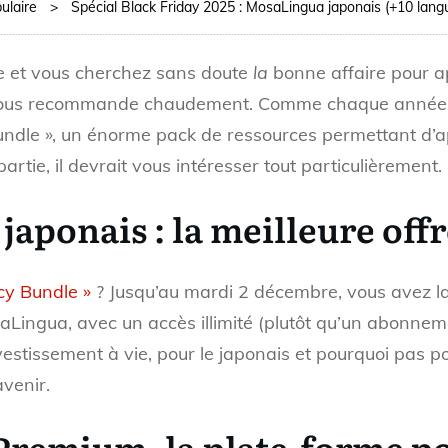
ulaire
>
Spécial Black Friday 2025 : MosaLingua japonais (+10 lang
ve et vous cherchez sans doute
la
bonne affaire pour ap
e vous recommande chaudement. Comme chaque année,
undle », un énorme pack de ressources permettant d’a
rtie, il devrait vous intéresser tout particulièrement.
japonais : la meilleure off
cy Bundle »
? Jusqu’au mardi 2 décembre, vous avez la 
saLingua, avec un accès illimité (plutôt qu’un abonne
stissement à vie, pour le japonais et pourquoi pas po
venir.
remium, la plate-forme p