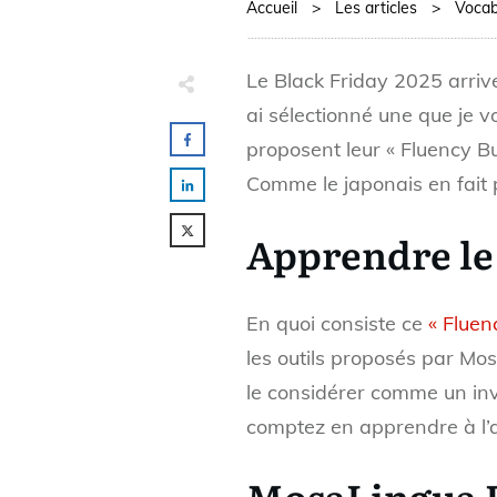
Accueil
>
Les articles
>
Vocab
Le Black Friday 2025 arri
ai sélectionné une que j
proposent leur « Fluency B
Comme le japonais en fait pa
Apprendre le 
En quoi consiste ce
« Fluen
les outils proposés par Mo
le considérer comme un inve
comptez en apprendre à l’a
MosaLingua P