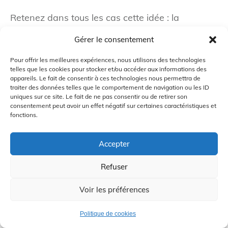
Retenez dans tous les cas cette idée : la
présence dans un mot composé, une longueur
Gérer le consentement
d’une syllabe ou deux, ou encore une voyelle
Pour offrir les meilleures expériences, nous utilisons des technologies
longue sont autant d’indices qui vous mettront
telles que les cookies pour stocker et/ou accéder aux informations des
appareils. Le fait de consentir à ces technologies nous permettra de
sur la voie d’une lecture on.
traiter des données telles que le comportement de navigation ou les ID
uniques sur ce site. Le fait de ne pas consentir ou de retirer son
Les verbes nominaux
consentement peut avoir un effet négatif sur certaines caractéristiques et
fonctions.
Si les verbes d’origine japonaise utilisent une
Accepter
lecture kun, il existe une catégorie de verbes qui
emploient une lecture on. Il s’agit des
verbes qui
Refuser
combinent un nom d’origine chinoise avec le
Voir les préférences
verbe する
, « faire ». Par exemple, le nom 結婚
(
kekkon
), « mariage », donne le verbe 結婚する
Politique de cookies
(
kekkon suru
), « se marier ». Idem avec 理解する