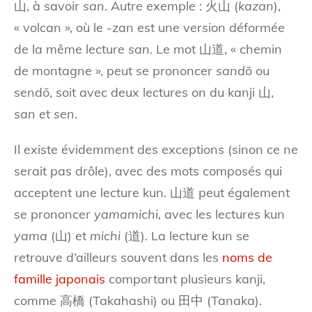
山, à savoir
san
. Autre exemple : 火山 (
kazan
),
« volcan », où le -zan est une version déformée
de la même lecture
san
. Le mot 山道, « chemin
de montagne », peut se prononcer
sandō
ou
sendō, soit avec deux lectures on du kanji 山,
san
et
sen
.
Il existe évidemment des exceptions (sinon ce ne
serait pas drôle), avec des mots composés qui
acceptent une lecture kun. 山道 peut également
se prononcer
yamamichi
, avec les lectures kun
yama
(山) et
michi
(道). La lecture kun se
retrouve d’ailleurs souvent dans les
noms de
famille japonais
comportant plusieurs kanji,
comme 高橋 (Takahashi) ou 田中 (Tanaka).