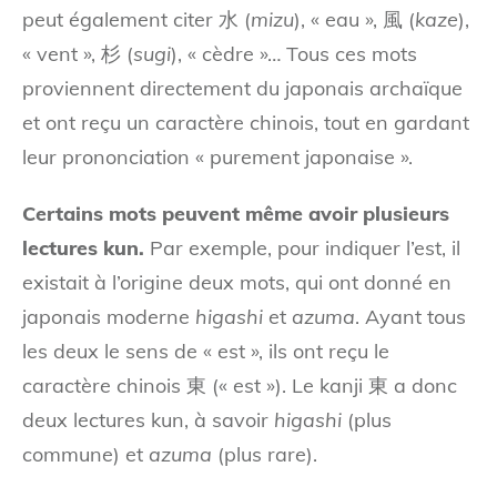
peut également citer 水 (
mizu
), « eau », 風 (
kaze
),
« vent », 杉 (
sugi
), « cèdre »… Tous ces mots
proviennent directement du japonais archaïque
et ont reçu un caractère chinois, tout en gardant
leur prononciation « purement japonaise ».
Certains mots peuvent même avoir plusieurs
lectures kun.
Par exemple, pour indiquer l’est, il
existait à l’origine deux mots, qui ont donné en
japonais moderne
higashi
et
azuma
. Ayant tous
les deux le sens de « est », ils ont reçu le
caractère chinois 東 (« est »). Le kanji 東 a donc
deux lectures kun, à savoir
higashi
(plus
commune) et
azuma
(plus rare).